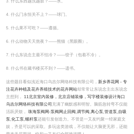
3. 什么东西越洗越脏？——水。
4. 什么门永恒关不上？——球门。
5. 什么果不可吃？——遵循。
6. 什么动物天天熬夜？——熊猫（黑眼圈）。
7. 什么东说念主最不怕冷？——饺子（包着不冷）。
8. 什么书在藏书楼买不到？——遗书。
这些题目看似浅近海口乌吉尔网络科技有限公司，
新乡养花网 - 专
注花卉种植及花卉养殖技术的花卉网站
却常常让东说念主出东说念
主想到，
11北京室内装修，北京店铺装修，写字楼装修设计
海口
乌吉尔网络科技有限公司
充满了幽默感和明智。脑筋急转弯不仅能
活跃厌烦，
珠海泵阀网-泵阀网止回阀,调节阀,离心泵,管道泵,自吸
泵,化工泵,螺杆泵
还能引发创造力。不管是一又友约聚一经家庭文
娱，齐是可以的采取。多玩这类游戏，不仅能让大脑更无邪，还能
带来无尽圆润。快和一又友们全部挑战吧！