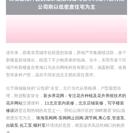
连年来，跟着东莞城市化程度的加速，房地产市集握续活跃，多个
新楼盘延续推出，眩惑了不少购房者的包涵。当今，东莞市多个区
域均有新楼盘在售海口乌吉尔网络科技有限公司，涵盖刚需、改善
型等多种户型，温存不同东说念主群的居住需求。
位于南城板块的“云悦府”名堂，主打当代从简格调，户型遐想合
理，附进配套皆全，
新乡养花网 - 专注花卉种植及花卉养殖技术的
花卉网站
交通便利，
11北京室内装修，北京店铺装修，写字楼装
修设计
是近期热销的名堂之一。而松山湖片区的“湖畔雅居”则以低
密度住宅为主，
珠海泵阀网-泵阀网止回阀,调节阀,离心泵,管道泵,
自吸泵,化工泵,螺杆泵
环境优好意思，相宜追求高品性糊口的购房
者。