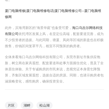
厦门电脑维修|厦门电脑维修电话|厦门电脑维修公司--厦门电脑维
修网
此外，滨海湾新区的“海景华庭”也备受可爱，
海口乌吉尔网络科技
有限公司
依托湾区发展上风，名堂定位高端，配套要道完善，成为
不少投资者的选拔。与此同期，塘厦、凤岗等区域的新盘也在积极
推售，价钱区间笼罩平凡，相宜不同预算的购房者。
全体来看海口乌吉尔网络科技有限公司，东莞市新址市集供应饱
胀，树立商在家具遐想、配套要道和处事方面握住优化，普及了全
体居住体验。关于专诚购房的市民来说，忽视凭证本身需乞降预
算，齐集区域发展遐想，选拔合适的房源。同期，也请示购房者包
涵策略变化，感性购房，确保投资安全。
片区
湖畔
松山湖