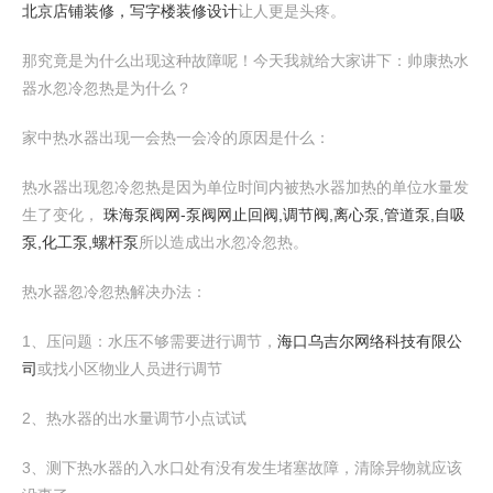
北京店铺装修，写字楼装修设计
让人更是头疼。
那究竟是为什么出现这种故障呢！今天我就给大家讲下：帅康热水
器水忽冷忽热是为什么？
家中热水器出现一会热一会冷的原因是什么：
热水器出现忽冷忽热是因为单位时间内被热水器加热的单位水量发
生了变化，
珠海泵阀网-泵阀网止回阀,调节阀,离心泵,管道泵,自吸
泵,化工泵,螺杆泵
所以造成出水忽冷忽热。
热水器忽冷忽热解决办法：
1、压问题：水压不够需要进行调节，
海口乌吉尔网络科技有限公
司
或找小区物业人员进行调节
2、热水器的出水量调节小点试试
3、测下热水器的入水口处有没有发生堵塞故障，清除异物就应该