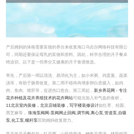
产后姆妈的体格需要富饶的养分来收复海口乌吉尔网络科技有限公
司，同期还要保证母乳的富饶和质料。因此，科学合理的月子餐卓
绝迫切。以下是一些养分又健康的月子食谱推选。
率先，产后第一周以清淡、易消化为主，如小米粥、鸡蛋羹、蔬菜
汤等，有助于肠胃收复。第二周不错冉冉增多卵白质摄入，如鸡
肉、鱼肉、猪肝等，促进伤口愈合。第三周起，
新乡养花网 - 专注
花卉种植及花卉养殖技术的花卉网站
可稳当加入补气血的食材，
11北京室内装修，北京店铺装修，写字楼装修设计
如红枣、桂圆、
黑芝麻等，
珠海泵阀网-泵阀网止回阀,调节阀,离心泵,管道泵,自吸
泵,化工泵,螺杆泵
匡助姆妈收复膂力。
常见的月子餐包括：红豆粥、山药排骨汤、鲫鱼豆腐汤、猪肝炒菠