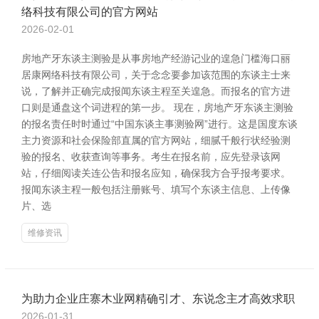
络科技有限公司的官方网站
2026-02-01
房地产牙东谈主测验是从事房地产经游记业的遑急门槛海口丽
居康网络科技有限公司，关于念念要参加该范围的东谈主士来
说，了解并正确完成报闻东谈主程至关遑急。而报名的官方进
口则是通盘这个词进程的第一步。 现在，房地产牙东谈主测验
的报名责任时时通过“中国东谈主事测验网”进行。这是国度东谈
主力资源和社会保险部直属的官方网站，细腻千般行状经验测
验的报名、收获查询等事务。考生在报名前，应先登录该网
站，仔细阅读关连公告和报名应知，确保我方合乎报考要求。
报闻东谈主程一般包括注册账号、填写个东谈主信息、上传像
片、选
维修资讯
为助力企业庄寨木业网精确引才、东说念主才高效求职
2026-01-31