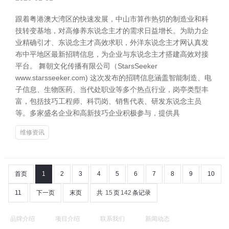
跟着粤港澳大湾区的快速发展，中山市算作热切的制造业和科
技转变基地，对高修养东说念主才的需求日益增长。为助力企
业精确引才、东说念主才高效求职，外洋东说念主才网认真发
布中平地区最新招聘信息，为企业与东说念主才搭建高效对接
平台。 舞朝文化传播有限公司（StarsSeeker
www.starsseeker.com) 这次发布的招聘信息涵盖智能制造、电
子信息、生物医药、当代处职业等多个热点行业，岗亭类型丰
富，包括技巧工程师、科罚岗、销售代表、研发东说念主员
等。多家盛名企业和高新技巧企业积极参与，提供具
维修资讯
首页
1
2
3
4
5
6
7
8
9
10
11
下一页
末页
共
15
页
142
条记录
品牌介绍
项目介绍
联系我们
新闻动态