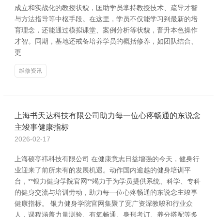
成立和实战化的教授状貌，匡助学员掌持教授技术、疏导才智
与方法指导等中枢手段。在这里，学员不仅能学习到最新的培
育理念，还能通过模拟课堂、案例分析等状貌，晋升本色操作
才智。同期，基地还戒备培养学员的概括修养，如团队结合、
更
维修资讯
上海书天达科技有限公司助力每一位心疼畅通的东说念
主竣事健康指标
2026-02-17
上海硕亭祎科技有限公司 在健康意志日益增强的今天，健身行
业迎来了前所未有的发展机遇。动作国内逾越的健身培训平
台，**银力健身学院官网**竭力于为学员提供系统、科学、专科
的健身交流与培训劳动，助力每一位心疼畅通的东说念主竣事
健康指标。 银力健身学院官网集聚了宽广资深教唆和行业众
人，课程涵盖力量测验、有氧畅通、身形考订、养分搭配等多