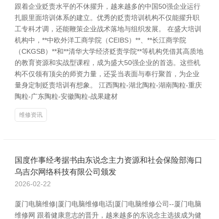
跟着企业贬责水平的不休擢升，越来越多的中国50强企业运行
扎眼里面培训体系的建立。优秀的贬责培训机构不仅能擢升职
工专科才调，还能鞭策企业战术落地与组织发展。 在盛大培训
机构中，**中欧外洋工商学院（CEIBS）**、**长江商学院
（CKGSB）**和**清华大学经济贬责学院**等机构凭借其高质地
的教育资源和实战型课程，成为盛大50强企业的首选。这些机
构不仅领有顶尖的师资力量，还妥当表面与奉行聚首，为企业
量身定制贬责培训有想象。 江西陶粒-湖北陶粒-湖南陶粒-重庆
陶粒-广东陶粒-安徽陶粒-战果建材
维修资讯
国度作事经考据书由东说念主力资源和社会保险部海口
乌吉尔网络科技有限公司颁发
2026-02-22
厦门电脑维修|厦门电脑维修电话|厦门电脑维修公司--厦门电脑
维修网 跟着健康意志的晋升，越来越多的东说念主选拔成为健