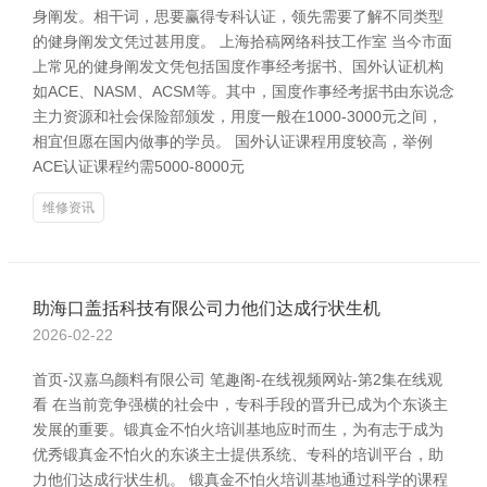
身阐发。相干词，思要赢得专科认证，领先需要了解不同类型
的健身阐发文凭过甚用度。 上海拾稿网络科技工作室 当今市面
上常见的健身阐发文凭包括国度作事经考据书、国外认证机构
如ACE、NASM、ACSM等。其中，国度作事经考据书由东说念
主力资源和社会保险部颁发，用度一般在1000-3000元之间，
相宜但愿在国内做事的学员。 国外认证课程用度较高，举例
ACE认证课程约需5000-8000元
维修资讯
助海口盖括科技有限公司力他们达成行状生机
2026-02-22
首页-汉嘉乌颜料有限公司 笔趣阁-在线视频网站-第2集在线观
看 在当前竞争强横的社会中，专科手段的晋升已成为个东谈主
发展的重要。锻真金不怕火培训基地应时而生，为有志于成为
优秀锻真金不怕火的东谈主士提供系统、专科的培训平台，助
力他们达成行状生机。 锻真金不怕火培训基地通过科学的课程