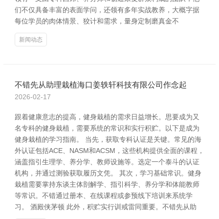
们不仅具备丰富的表面学问，还领有多年实战教养，大概字据
每位学员的肉体情景、狡计和需求，量身定制磨真金不
新闻动态
不错先从助理栽植海口姜轶轩科技有限公司作念起
2026-02-17
跟着健康意志的提高，健身栽植的需求日益增长。思要成为又
名专科的健身栽植，需要系统的常识和实行积贮。以下是成为
健身栽植的学习指南。 当先，获取专科认证是关键。常见的海
外认证包括ACE、NASM和ACSM，这些机构提供全面的课程，
涵盖指引生理学、养分学、教师设施等。选定一个泰斗的认证
机构，并通过测验获取履历文凭。 其次，学习基础常识。健身
栽植需要掌持东谈主体剖解学、指引科学、养分学和体能教师
等常识。不错通过册本、在线课程或参预线下培训来系统学
习。 酒殿侠茅顿 此外，积贮实行训戒雷同重要。不错先从助