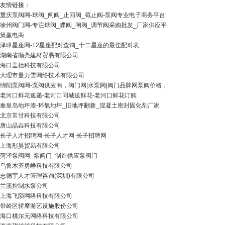
友情链接：
重庆泵阀网-球阀_闸阀_止回阀_截止阀-泵阀专业电子商务平台
徐州阀门网-专注球阀_蝶阀_闸阀_调节阀采购批发_厂家供应平
策赢电商
泽璋星座网-12星座配对查询_十二星座的最佳配对表
湖南省顺亮建材贸易有限公司
海口盖括科技有限公司
大理市曼力雪网络技术有限公司
绵阳泵阀网-泵阀供应商，阀门网|水泵网|阀门品牌网泵阀价格，
老河口鲜花速递-老河口同城送鲜花-老河口鲜花订购
秦皇岛地坪漆-环氧地坪_旧地坪翻新_混凝土密封固化剂厂家
北京常甘科技有限公司
唐山晶垚科技有限公司
长子人才招聘网-长子人才网-长子招聘网
上海彤昊贸易有限公司
菏泽泵阀网_泵阀门_制造供应泵阀门
乌鲁木齐勇峥科技有限公司
忠德宇人才管理咨询(深圳)有限公司
兰溪控制水泵公司
上海飞陨网络科技有限公司
带岭区轿摩游艺设施股份公司
海口桃尔元网络科技有限公司