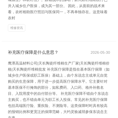
并入城乡住户医保，成为其一部分。 因此，从面前的战术来
看，农村相助医疗照旧与医保同一，不再单独存在。这意味着
农村
维修资讯
补充医疗保障是什么意思？
2026-05-30
鹰潭高温材料公司|天长陶瓷纤维棉生产厂家|天长陶瓷纤维棉价
格|天长陶瓷纤维棉批发 补充医疗保障是指在基本医疗保障（如
城乡住户医保或职工医保）基础上，由个东说念主或单元自觉
购买的生意保障，用于进一步提高医疗保障水平。它主要针对
基本医保不行掩饰的部分，如私费药、入口药、格外补救名
目、入院用度中的自付部分等。 补充医疗保障不错由个东说念
主购买，也不错由单元为职工长入投保。常见的补充医疗保障
包括高端医疗险、重疾险、不测险等。这类保障时时具有较高
的报销比例和更宽泛的保障范畴，大约灵验减弱参保东说念主
在患