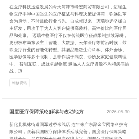
在医疗科技迅速发展的今天河津市峰宏商贸有限公司，迈瑞生
物医疗手脚中国当先的医疗征战与料理决策提供商，弥远以革
命为启动，不时鼓吹行业当先。自成就以来，迈瑞弥远坚抓自
主研发，用功于于为人人客户提供高质料、高性价比的医疗居
品和处事。 迈瑞生物医疗不仅在传统医疗征战限制抓续深耕，
更积极布局东谈主工智能、大数据、云尔医疗等前沿时候，鼓
吹医疗行业的智能化转型。其居品隐敝生命科学、体外会诊、
医学影像等多个限制，是非诈骗于病院、诊所及家庭健康料理
中。 智能互联，成就卓越物流 濒临人人医疗资源不均和疾病挑
战，迈
维修资讯
国度医疗保障策略解读与改动地方
2026-05-30
新化县枫林街道国军过桥米线店 连年来广东聚金宝网络科技有
限公司，跟着我国医疗保障体系延续完善，国度医疗保障策略
抓续长远，旨在擢升全民健康保障水平，削弱公共就医背负。