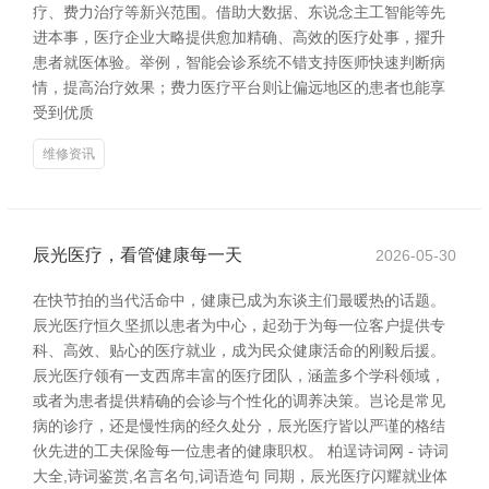
疗、费力治疗等新兴范围。借助大数据、东说念主工智能等先
进本事，医疗企业大略提供愈加精确、高效的医疗处事，擢升
患者就医体验。举例，智能会诊系统不错支持医师快速判断病
情，提高治疗效果；费力医疗平台则让偏远地区的患者也能享
受到优质
维修资讯
辰光医疗，看管健康每一天
2026-05-30
在快节拍的当代活命中，健康已成为东谈主们最暖热的话题。
辰光医疗恒久坚抓以患者为中心，起劲于为每一位客户提供专
科、高效、贴心的医疗就业，成为民众健康活命的刚毅后援。
辰光医疗领有一支西席丰富的医疗团队，涵盖多个学科领域，
或者为患者提供精确的会诊与个性化的调养决策。岂论是常见
病的诊疗，还是慢性病的经久处分，辰光医疗皆以严谨的格结
伙先进的工夫保险每一位患者的健康职权。 柏逞诗词网 - 诗词
大全,诗词鉴赏,名言名句,词语造句 同期，辰光医疗闪耀就业体