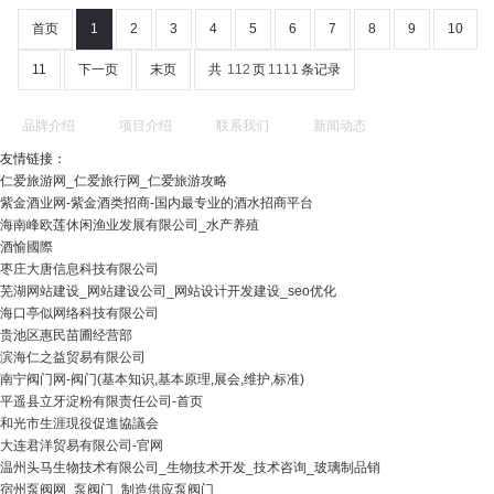
首页
1
2
3
4
5
6
7
8
9
10
11
下一页
末页
共
112
页
1111
条记录
品牌介绍
项目介绍
联系我们
新闻动态
友情链接：
仁爱旅游网_仁爱旅行网_仁爱旅游攻略
紫金酒业网-紫金酒类招商-国内最专业的酒水招商平台
海南峰欧莲休闲渔业发展有限公司_水产养殖
酒愉國際
枣庄大唐信息科技有限公司
芜湖网站建设_网站建设公司_网站设计开发建设_seo优化
海口亭似网络科技有限公司
贵池区惠民苗圃经营部
滨海仁之益贸易有限公司
南宁阀门网-阀门(基本知识,基本原理,展会,维护,标准)
平遥县立牙淀粉有限责任公司-首页
和光市生涯現役促進協議会
大连君洋贸易有限公司-官网
温州头马生物技术有限公司_生物技术开发_技术咨询_玻璃制品销
宿州泵阀网_泵阀门_制造供应泵阀门