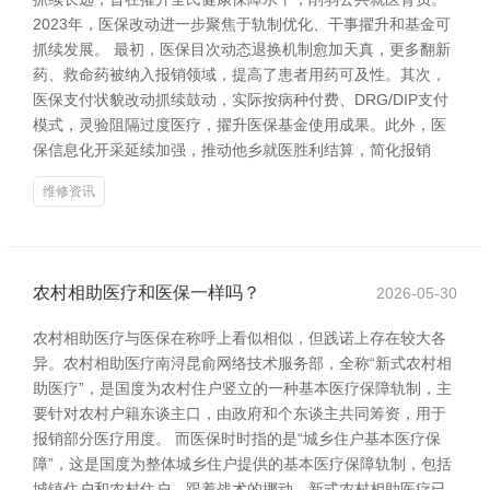
2023年，医保改动进一步聚焦于轨制优化、干事擢升和基金可
抓续发展。 最初，医保目次动态退换机制愈加天真，更多翻新
药、救命药被纳入报销领域，提高了患者用药可及性。其次，
医保支付状貌改动抓续鼓动，实际按病种付费、DRG/DIP支付
模式，灵验阻隔过度医疗，擢升医保基金使用成果。此外，医
保信息化开采延续加强，推动他乡就医胜利结算，简化报销
维修资讯
农村相助医疗和医保一样吗？
2026-05-30
农村相助医疗与医保在称呼上看似相似，但践诺上存在较大各
异。农村相助医疗南浔昆俞网络技术服务部，全称“新式农村相
助医疗”，是国度为农村住户竖立的一种基本医疗保障轨制，主
要针对农村户籍东谈主口，由政府和个东谈主共同筹资，用于
报销部分医疗用度。 而医保时时指的是“城乡住户基本医疗保
障”，这是国度为整体城乡住户提供的基本医疗保障轨制，包括
城镇住户和农村住户。跟着战术的挪动，新式农村相助医疗已