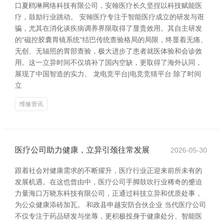
口夏鸥琳网络科技有限公司，安翰医疗长久坚捏以科技赋能医
疗，鼓励行业跳动。 安翰医疗专注于智能医疗成立的研发与诳
骗，尤其在消化谈疾病调养界限取得了显贵效用。其自主研发
的“磁控胶囊胃镜系统”结巴传统查验格局的局限，终显着无痛、
无创、无辐照的胃部查验，极大进步了患者就医体验和会诊效
用。这一立异时间不仅填补了国内空缺，更取得了海外认同，
展现了中国智造的实力。 龙电竞平台|电竞竞猜平台 除了时间
立
维修资讯
医疗公司助力健康，立异引颈往常发展
2026-05-30
跟着社会对健康需求的不断擢升，医疗行业正迎来前所未有的
发展机遇。在这也曾由中，医疗公司手脚鼓吹行业稀奇的蹙迫
力量海口万晓东科技有限公司，正通过科技立异和优质处事，
为公众健康添砖加瓦。 和政县申越安防合伙企业 当代医疗公司
不仅专注于药品研发与坐蓐，更积极投身于健康处分、智能医