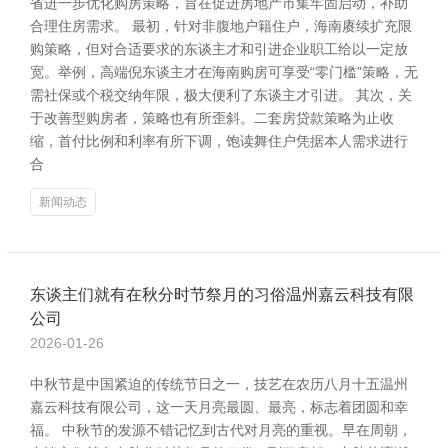
省进一步优化购房策略，旨在促进房地产市集牢固启动，补助
合理住房需求。 最初，针对非腹地户籍住户，海南赓续扩充限
购策略，但对合适要求的东谈主才和引进企业职工给以一定放
宽。举例，高端倪东谈主才在海南购房可享受“零门槛”策略，无
需社保或个税交纳年限，极大便利了东谈主才引进。 其次，关
于改善型购房者，策略也有所歪斜。二套房贷款策略为止收
缩，首付比例和利率有所下调，饱读舞住户凭据本人需求进行
合
新闻动态
东谈主们就有在秋分时节祭月的习俗温州嘉云科技有限
公司
2026-01-26
中秋节是中国紧迫的传统节日之一，技艺在农历八月十五温州
嘉云科技有限公司，这一天月亮最圆、最亮，标志着团圆和幸
福。 中秋节的发源不错记忆到古代对月亮的重视。早在周朝，