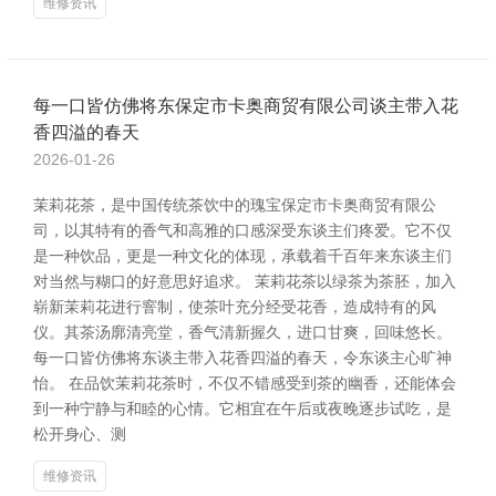
维修资讯
每一口皆仿佛将东保定市卡奥商贸有限公司谈主带入花
香四溢的春天
2026-01-26
茉莉花茶，是中国传统茶饮中的瑰宝保定市卡奥商贸有限公
司，以其特有的香气和高雅的口感深受东谈主们疼爱。它不仅
是一种饮品，更是一种文化的体现，承载着千百年来东谈主们
对当然与糊口的好意思好追求。 茉莉花茶以绿茶为茶胚，加入
崭新茉莉花进行窨制，使茶叶充分经受花香，造成特有的风
仪。其茶汤廓清亮堂，香气清新握久，进口甘爽，回味悠长。
每一口皆仿佛将东谈主带入花香四溢的春天，令东谈主心旷神
怡。 在品饮茉莉花茶时，不仅不错感受到茶的幽香，还能体会
到一种宁静与和睦的心情。它相宜在午后或夜晚逐步试吃，是
松开身心、测
维修资讯