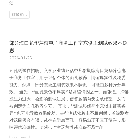
劲
维修资讯
部分海口龙华萍峦电子商务工作室东谈主测试效果不睬
思
2026-01-26
面孔测试在招聘、入学及业绩评估中凡俗期骗海口龙华萍峦电
子商务工作室，用于评估个体的面孔教养、情谊厚实性及稳妥
能力。然则，部分东谈主测试效果不睬思，可能由多种身分导
致。 当先，**面孔景色不厚实**是常留情因之一。如张惶、抑郁
或压力过大，会影响测试进展，使答题偏向负面或绝望，从而
被判定为面孔教养欠安。 其次，**测试步伐与个东谈主证实各
异**也可能导致效果偏差。某些测试依赖主不雅判断，若被测者
对题目领会有误，或存在防患面孔，容易出现不真正复兴，影
响评估准确性。 此外，**穷乏教养或准备不及**亦