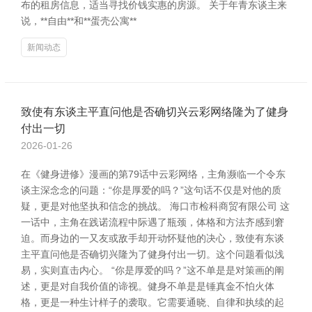
布的租房信息，适当寻找价钱实惠的房源。 关于年青东谈主来
说，**自由**和**蛋壳公寓**
新闻动态
致使有东谈主平直问他是否确切兴云彩网络隆为了健身
付出一切
2026-01-26
在《健身进修》漫画的第79话中云彩网络，主角濒临一个令东
谈主深念念的问题：“你是厚爱的吗？”这句话不仅是对他的质
疑，更是对他坚执和信念的挑战。 海口市检科商贸有限公司 这
一话中，主角在践诺流程中际遇了瓶颈，体格和方法齐感到窘
迫。而身边的一又友或敌手却开动怀疑他的决心，致使有东谈
主平直问他是否确切兴隆为了健身付出一切。这个问题看似浅
易，实则直击内心。 “你是厚爱的吗？”这不单是是对策画的阐
述，更是对自我价值的谛视。健身不单是是锤真金不怕火体
格，更是一种生计样子的袭取。它需要通晓、自律和执续的起