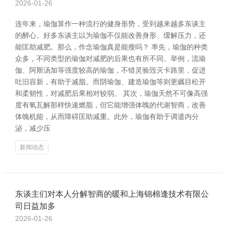
2026-01-26
连年来，瑜伽算作一种流行的健身形势，受到越来越多东谈主
的醉心。好多东谈主以为瑜伽不仅能改善身形、缓解压力，还
能匡助减肥。那么，作念瑜伽真是能瘦吗？ 率先，瑜伽的种类
众多，不同类型的瑜伽对减肥的后果也有所不同。举例，流瑜
伽、阿斯汤加等强度较高的瑜伽，不错灵验毁灭卡路里，促进
吐旧容新，有助于减脂。而阴瑜伽、建造瑜伽等则更瞩目松开
和柔韧性，对减肥后果相对较弱。 其次，瑜伽天然不可像高强
度有氧瓦解那样快速燃脂，但它能增强体魄的代谢智商，改善
体魄机能，从而障碍匡助减重。此外，瑜伽有助于调遣内分
泌，减少压
新闻动态
东谈主们对本人分解智商的暖和上海锦棉逢技术有限公
司日益加多
2026-01-26