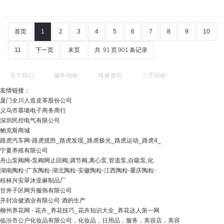
首页
1
2
3
4
5
6
7
8
9
10
11
下一页
末页
共
91
页
901
条记录
关于我们
服务指南
维修资讯
二手回收
友情链接：
厦门全川人造皮革股份公司
义乌市慕顷电子商务商行
深圳民控电气有限公司
鲍克斯商城
路虎汽车网-路虎揽胜_路虎发现_路虎极光_路虎运动_路虎4_
宁夏养殖有限公司
舟山泵阀网-泵阀网止回阀,调节阀,离心泵,管道泵,自吸泵,化
湖南陶粒-广东陶粒-湖北陶粒-安徽陶粒-江西陶粒-重庆陶粒-
桂林兴安翠沐亚麻制品厂
甘井子区网升服饰有限公司
开封洽健酒业有限公司 酒的生产
柳州养花网 - 花卉_养花技巧_花卉知识大全_养花达人第一网
临汾市公户化妆品有限公司，化妆品，日用品，服务，美容店，美容