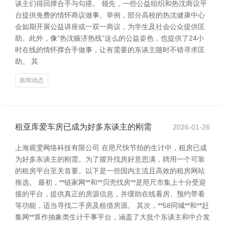
谈主们得回撑合手与勾搭。 领先，一些公益组织和热沈商议平
台提供免费的情怀商议做事。举例，部分高校的热沈健康中心
会如期开展公益讲座或一双一商议，为学生及社会公众提供匡
助。此外，像“热沈赈济热线”这么的公益姿色，也提供了24小
时在线的情怀撑合手做事，让有需要的东谈主随时不错寻求匡
助。 其
新闻动态
租亚库爱车房已成为好多东谈主的刚需
2026-01-26
上海观雯网络科技有限公司 在咫尺快节拍的生计中，租房已成
为好多东谈主的刚需。为了擢升找房好意思满，聘用一个可靠
的租房平台至关首要。以下是一些国内主流且高效的租房网站
推选。 最初，**链家网**和**贝壳找房**是咫尺市集上十分受迎
接的平台，提供真正的房源信息，并缓助在线看房、预约带看
等功能，适当寻找二手房及租借房源。 其次，**58同城**和**赶
集网**算作抽象类生计干事平台，涵盖了大批个东谈主和中介发