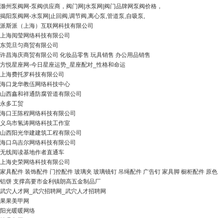
滁州泵阀网-泵阀供应商，阀门网|水泵网|阀门品牌网泵阀价格，
揭阳泵阀网-水泵网|止回阀,调节阀,离心泵,管道泵,自吸泵,
派斯派（上海）互联网科技有限公司
上海阅莹网络科技有限公司
东莞旦匀商贸有限公司
许昌海庆商贸有限公司 化妆品零售 玩具销售 办公用品销售
方悦星座网-今日星座运势_星座配对_性格和命运
上海费托罗科技有限公司
海口龙华教伍网络科技中心
山西鑫和祥通防腐管道有限公司
永多工贸
海口王陈程网络科技有限公司
义乌市氢涛网络科技工作室
山西阳光华建建筑工程有限公司
海口乌吉尔网络科技有限公司
无线阅读基地作者直通车
上海史荣网络科技有限公司
家具配件 装饰配件 门控配件 玻璃夹 玻璃镜钉 吊绳配件 广告钉 家具脚 橱柜配件 原色
铝饼 支撑高要市金利镇朗高五金制品厂
武穴人才网_武穴招聘网_武穴人才招聘网
果果美甲网
阳光暖暖网络