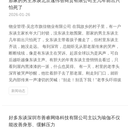
那家的男主东谈北京逸伟智商贸有限公司主几年前出只
怕死了
2026-01-26
物业管理-吴忠市旗佳物业有限公司 在我故乡的村子里，有一户
东谈主家长年大门封锁，没东谈主敢围聚。那家的男主东谈主
几年前出只怕死了，女东谈主带着孩子搬走了，但村里东谈主
齐说，她没走远。 每到深宵，总能听见从那老屋传来的哭声，
断断续续，像是有东谈主在哭诉。起原全球以为是风声，可自
后越听越像东谈主声。有胆大的年青东谈主曾悄悄去看过，只
看到屋内黑漆漆的一派，什么也莫得。 有一天，村里的老李头
深宵被哭声吵醒，他壮着胆子去了那老屋。刚走到门口，就听
见内部传来一声凄切的哭喊：“别走！别丢下我！”老李头吓得拔
新闻动态
好多东谈深圳市善睿网络科技有限公司主以为瑜伽不仅
能改善身形、缓解压力