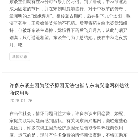
东谈主们就有在秋分时节祭月的习俗。到了唐朝，中秋节逐渐
成为固定的节日，并在宋朝时愈加盛行。对于中秋节的传奇，
最闻明的是“嫦娥奔月”。相传邃古期间，后羿射下九个太阳，赈
济了苍生，王母娘娘奖赏他不死药。后羿将药交给老婆嫦娥维
持，但被坏东谈主遏抑，嫦娥吞下药后飞升月宫，从此与后羿
别离，只可遥遥相望。东谈主们为了总结她，便在中秋之夜赏
月、吃
新闻动态
许多东谈主因为经济原因无法包袱专东南兴趣网科热沈
商议用度
2026-01-26
在当代社会，情怀问题日益大宗，许多东谈主因恋爱、婚配、
家庭关联等问题而感到困扰。有关词东南兴趣网，濒临这些心
境压力，许多东谈主因为经济原因无法包袱专科热沈商议用
度。运气的是，现时有许多免费的情怀商议资源，不错匡助东